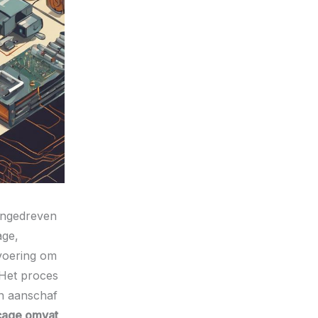
angedreven
age,
tvoering om
 Het proces
en aanschaf
cage omvat