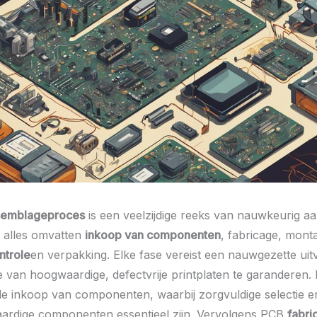
emblageproces
is een veelzijdige reeks van nauwkeurig a
e alles omvatten
inkoop van componenten
, fabricage, mont
ntrole
en verpakking. Elke fase vereist een nauwgezette ui
e van hoogwaardige, defectvrije printplaten te garanderen.
de inkoop van componenten, waarbij zorgvuldige selectie 
ardige componenten essentieel zijn. Vervolgens PCB
fabri