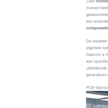
Juist
voorb
invloed hee
geassemble
een essenti
component
De kwalitei
algehele be
Daarom is h
aan specifi
uitstekende
garanderen
PCB-fabric