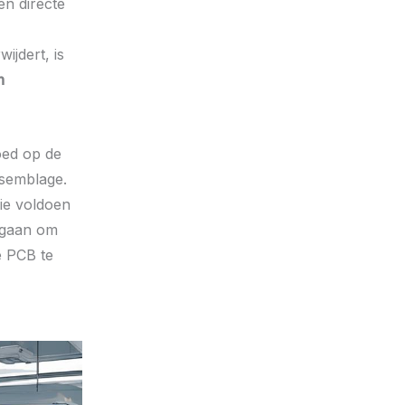
en directe
ijdert, is
n
oed op de
ssemblage.
ie voldoen
rgaan om
e PCB te