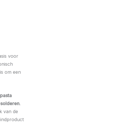
sis voor
onisch
 is om een
pasta
-solderen
.
jk van de
eindproduct