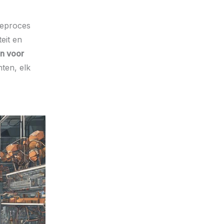
geproces
eit en
n voor
ten, elk