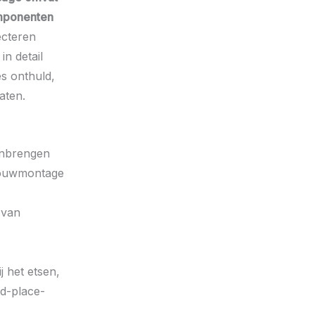
omponenten
ecteren
in detail
s onthuld,
aten.
anbrengen
bouwmontage
 van
j het etsen,
d-place-