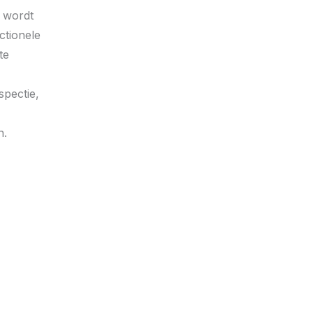
k wordt
ctionele
te
spectie,
n.