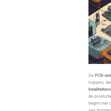
De
PCB-ass
trappen, di
kwaliteitsco
de producti
begint met 
van hoogwa