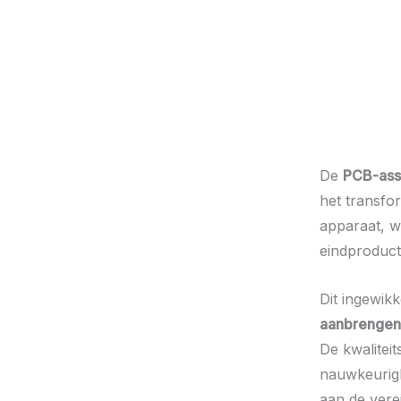
De
PCB-ass
het transfo
apparaat, w
eindproduct
Dit ingewik
aanbrengen
De kwalitei
nauwkeurigh
aan de verei