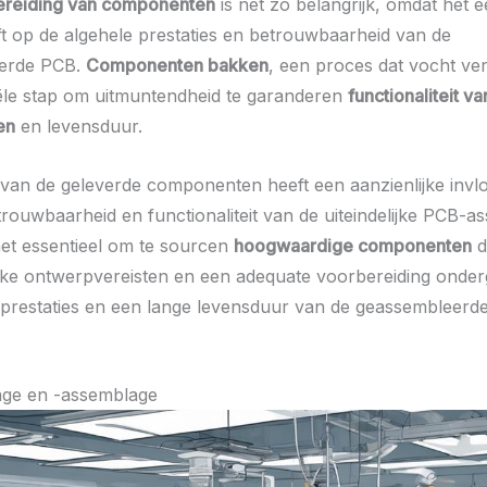
ereiding van componenten
is net zo belangrijk, omdat het e
ft op de algehele prestaties en betrouwbaarheid van de
erde PCB.
Componenten bakken
, een proces dat vocht verw
ële stap om uitmuntendheid te garanderen
functionaliteit va
en
en levensduur.
t van de geleverde componenten heeft een aanzienlijke invl
trouwbaarheid en functionaliteit van de uiteindelijke PCB-a
et essentieel om te sourcen
hoogwaardige componenten
d
eke ontwerpvereisten en een adequate voorbereiding onde
 prestaties en een lange levensduur van de geassembleerd
.
age en -assemblage