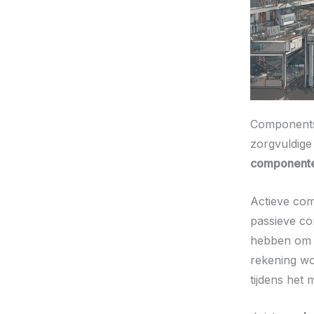
Components
zorgvuldige
component
Actieve com
passieve c
hebben om i
rekening w
tijdens het