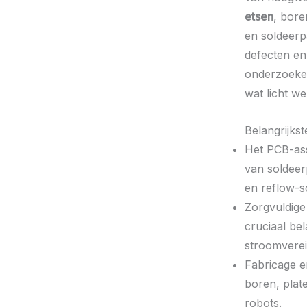
etsen
, bore
en soldeerp
defecten en 
onderzoeken
wat licht w
Belangrijks
Het PCB-as
van soldee
en reflow-s
Zorgvuldige
cruciaal be
stroomverei
Fabricage e
boren, plat
robots.