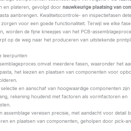
n en plateren, gevolgd door
nauwkeurige plaatsing van c
asta aanbrengen. Kwaliteitscontrole- en inspectiefasen det
zorgen voor een goede functionaliteit. Terwijl we elke fase 
, worden de fijne kneepjes van het PCB-assemblageproce
erpt op de weg naar het produceren van uitstekende printpl
te leerpunten
semblageproces omvat meerdere fasen, waaronder het a
rpasta, het kiezen en plaatsen van componenten voor op
olderen.
 selectie en aanschaf van hoogwaardige componenten zijn
lang, rekening houdend met factoren als vormfactoren en
sten.
n assemblage vereisen precisie, met aandacht voor detail bi
eren en plaatsen van componenten, geholpen door pick-an