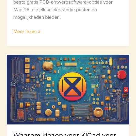
beste gratis PCB-ontwerpsoftware-opties voor
Mac OS, die elk unieke sterke punten en
mogelijkheden bieden.
5
Meer lezen »
Beste
gratis
PCB-
ontwerpsoftware
voor
Mac
OS
Waarom kiezen voor KiCad voor