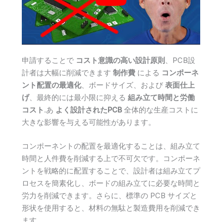
申請することで
コスト意識の高い設計原則
、PCB設
計者は大幅に削減できます
制作費
による
コンポーネ
ント配置の最適化
、ボードサイズ、および
表面仕上
げ
、最終的には最小限に抑える
組み立て時間と労働
コスト
.あ
よく設計されたPCB
全体的な生産コストに
大きな影響を与える可能性があります。
コンポーネントの配置を最適化することは、組み立て
時間と人件費を削減する上で不可欠です。コンポーネ
ントを戦略的に配置することで、設計者は組み立てプ
ロセスを簡素化し、ボードの組み立てに必要な時間と
労力を削減できます。さらに、標準の PCB サイズと
形状を使用すると、材料の無駄と製造費用を削減でき
ます。