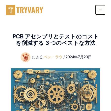
コ
ン
テ
ン
ツ
に
PCB アセンブリとテストのコスト
ス
を削減する 3 つのベストな方法
キ
ッ
による
ベン・ラウ
/
2024年7月23日
プ