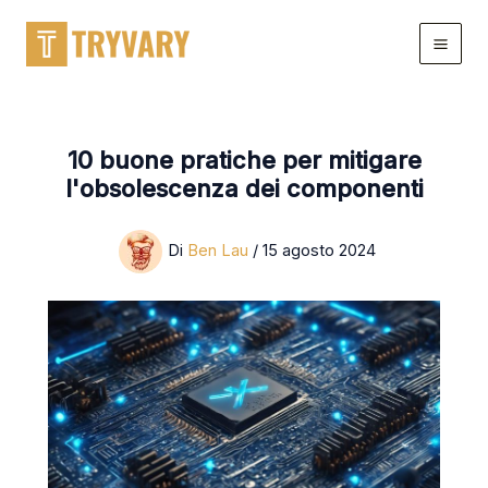
Salta
al
contenuto
10 buone pratiche per mitigare
l'obsolescenza dei componenti
Di
Ben Lau
/
15 agosto 2024