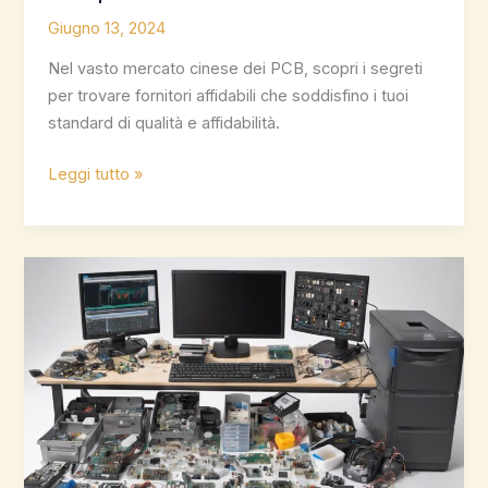
Giugno 13, 2024
Nel vasto mercato cinese dei PCB, scopri i segreti
per trovare fornitori affidabili che soddisfino i tuoi
standard di qualità e affidabilità.
Trovare
Leggi tutto »
fornitori
affidabili
di
componenti
PCB
in
Cina