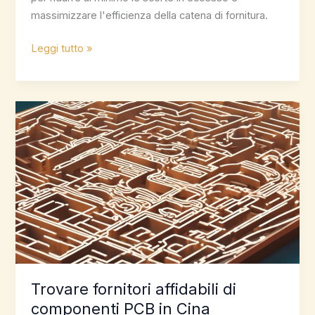
massimizzare l'efficienza della catena di fornitura.
Ottimizza
Leggi tutto »
la
gestione
dell'inventario
dei
componenti
per
la
produzione
di
componenti
elettronici
Trovare fornitori affidabili di
componenti PCB in Cina