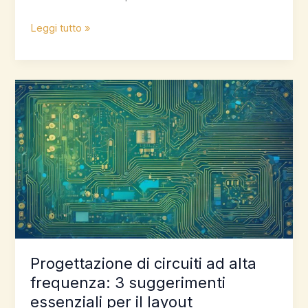
3
Leggi tutto »
suggerimenti
di
progettazione
essenziali
per
la
riduzione
delle
interferenze
elettromagnetiche
Progettazione di circuiti ad alta
frequenza: 3 suggerimenti
essenziali per il layout