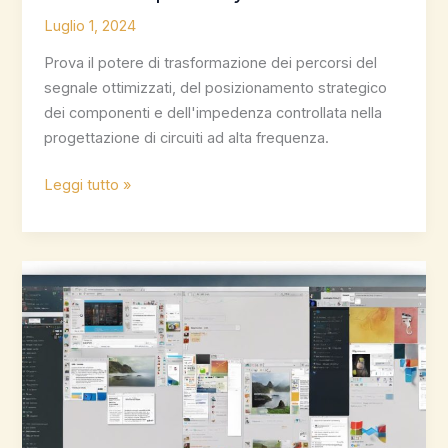
Luglio 1, 2024
Prova il potere di trasformazione dei percorsi del
segnale ottimizzati, del posizionamento strategico
dei componenti e dell'impedenza controllata nella
progettazione di circuiti ad alta frequenza.
Progettazione
Leggi tutto »
di
circuiti
ad
alta
frequenza:
3
suggerimenti
essenziali
per
il