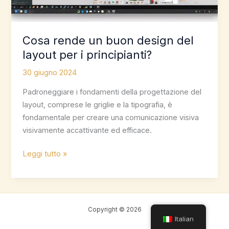
layout
Cosa rende un buon design del
layout per i principianti?
30 giugno 2024
Padroneggiare i fondamenti della progettazione del
layout, comprese le griglie e la tipografia, è
fondamentale per creare una comunicazione visiva
visivamente accattivante ed efficace.
Cosa
Leggi tutto »
rende
un
buon
design
Copyright © 2026
del
Italian