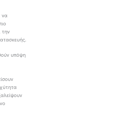
ν να
πιο
ι την
κατασκευής.
θούν υπόψη
πίσουν
αχύτητα
ξαλείψουν
όνο