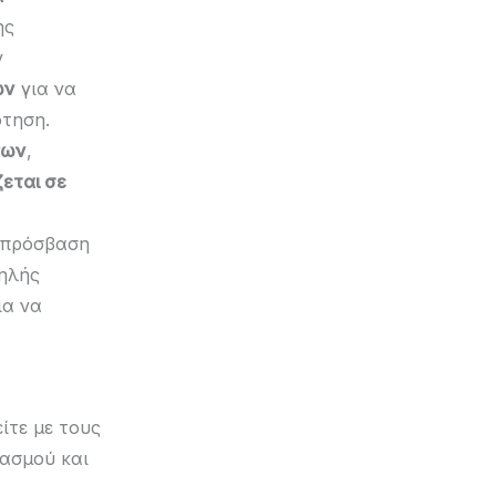
ης
ν
ων
για να
ότηση.
πων
,
εται σε
ε πρόσβαση
ηλής
ια να
ίτε με τους
ιασμού και