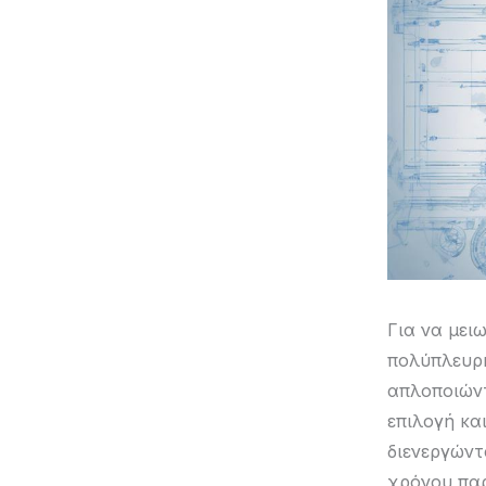
Για να μει
πολύπλευρ
απλοποιώντ
επιλογή κα
διενεργώντ
χρόνου πα