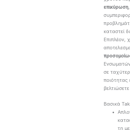
επικύρωση
συμπεριφορ
προβλημάτ
καταστεί δ
Επιπλέον, 
αποτελεσμα
προσομοίω
Ενσωματώνο
σε ταχύτε
ποιότητας 
βελτιώσετε
Βασικά Ta
Απλο
κατα
τη μ