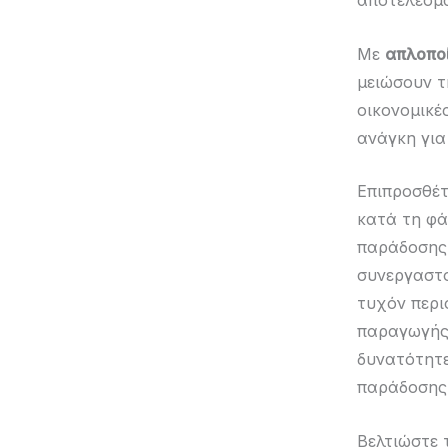
αποτελεσμα
Με
απλοπο
μειώσουν τ
οικονομικέ
ανάγκη για
Επιπροσθέ
κατά τη φά
παράδοσης.
συνεργαστο
τυχόν περι
παραγωγής.
δυνατότητ
παράδοσης
Βελτιώστε 