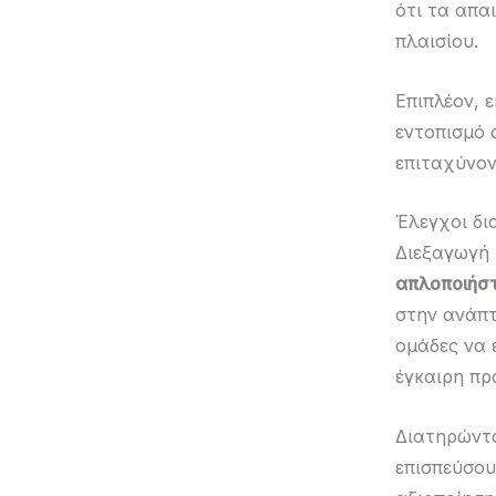
ότι τα απα
πλαισίου.
Επιπλέον, 
εντοπισμό 
επιταχύνον
Έλεγχοι δι
Διεξαγωγή
απλοποιήστ
στην ανάπτ
ομάδες να
έγκαιρη πρ
Διατηρώντα
επισπεύσο