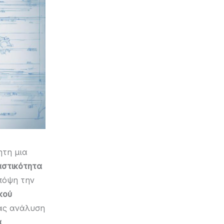
ητη μια
αστικότητα
πόψη την
κού
τας ανάλυση
α