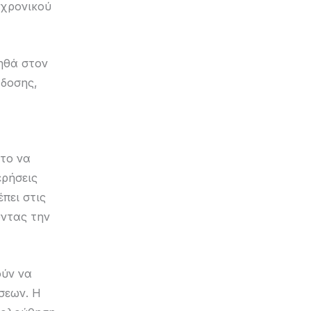
 χρονικού
θά στον
άδοσης,
το να
ρήσεις
πει στις
οντας την
ούν να
σεων. Η