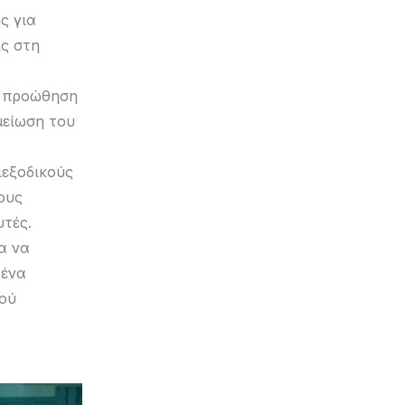
ς για
ίς στη
ν προώθηση
μείωση του
ιεξοδικούς
ους
τές.
α να
 ένα
μού