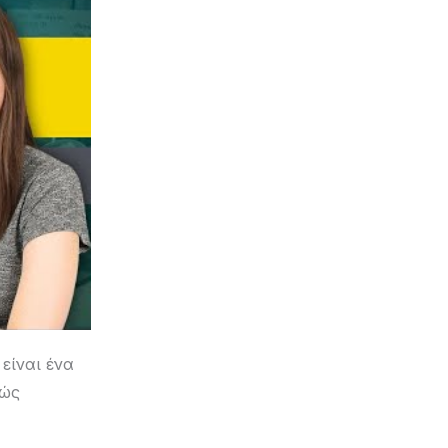
είναι ένα
θώς