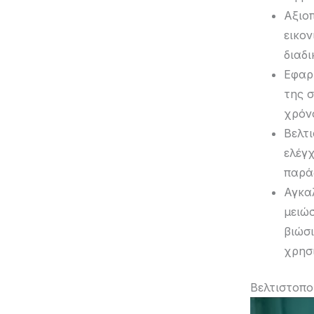
Αξιο
εικον
διαδι
Εφαρ
της 
χρόν
Βελτ
ελέγ
παρά
Αγκα
μειώ
βιώσ
χρησ
Βελτιστοπο