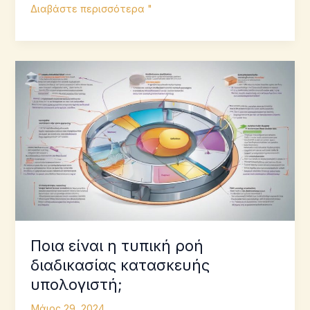
7
Διαβάστε περισσότερα "
Βασικές
επιλογές
φινιρίσματος
επιφάνειας
για
την
κατασκευή
Ποια είναι η τυπική ροή
διαδικασίας κατασκευής
υπολογιστή;
Μάιος 29, 2024