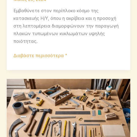
Εμβαθύνετε στον περίπλοκο κόσμο της
κατασκευής Η/Υ, όπου η ακρίβεια και η προσοχή
στη λεπτομέρεια διαμορφώνουν την παραγωγή
πλακών τυπωμένων κυκλωμάτων υψηλής
ποιότητας.
Ποια
Διαβάστε περισσότερα "
είναι
η
τυπική
ροή
διαδικασίας
κατασκευής
υπολογιστή;