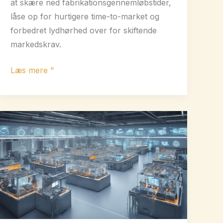
at skære ned fabrikationsgennemløbstider,
låse op for hurtigere time-to-market og
forbedret lydhørhed over for skiftende
markedskrav.
Fremskynd
Læs mere "
produktionen
med
hurtige
fremstillingstider