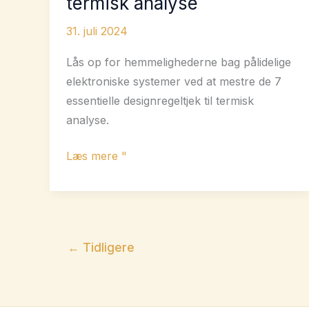
termisk analyse
31. juli 2024
Lås op for hemmelighederne bag pålidelige
elektroniske systemer ved at mestre de 7
essentielle designregeltjek til termisk
analyse.
7
Læs mere "
Bedste
designregeltjek
til
termisk
←
Tidligere
analyse