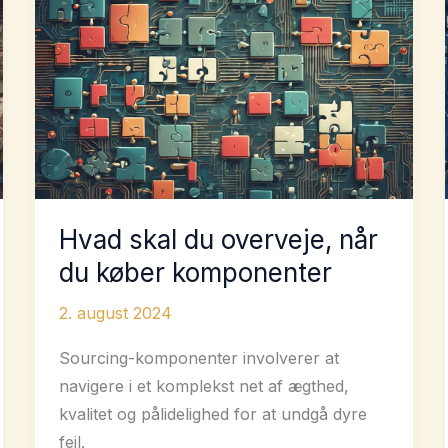
fremstilling
med
disse
strategier
Hvad skal du overveje, når
du køber komponenter
2. august 2024
Sourcing-komponenter involverer at
navigere i et komplekst net af ægthed,
kvalitet og pålidelighed for at undgå dyre
fejl.