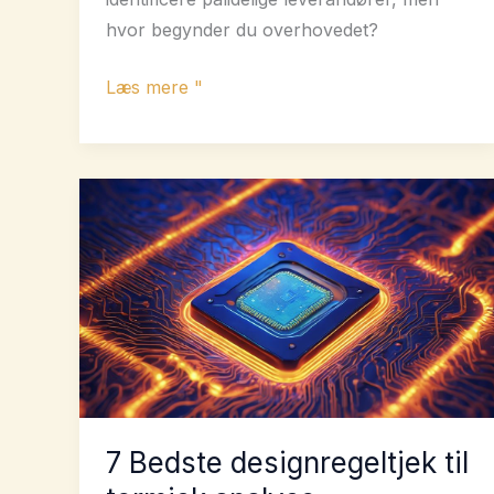
hvor begynder du overhovedet?
10
Læs mere "
vigtige
tips
til
at
identificere
pålidelige
leverandører
7 Bedste designregeltjek til