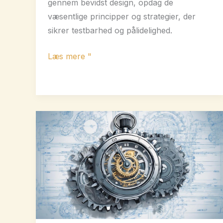
gennem bevidst design, opdag de
væsentlige principper og strategier, der
sikrer testbarhed og pålidelighed.
Hvad
Læs mere "
gør
et
design
testbart
i
elektronikfremstilling?