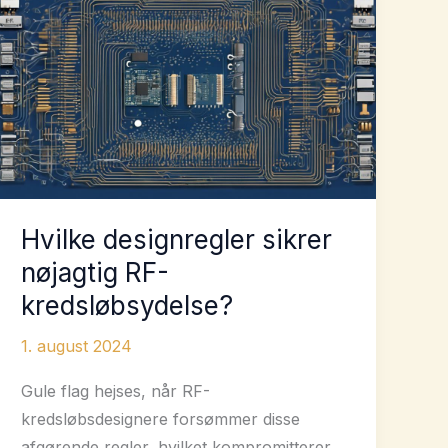
af
små
batchkomponenter
Hvilke designregler sikrer
nøjagtig RF-
kredsløbsydelse?
1. august 2024
Gule flag hejses, når RF-
kredsløbsdesignere forsømmer disse
afgørende regler, hvilket kompromitterer