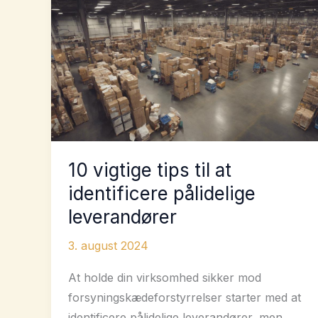
reducere
prototypernes
leveringstider
10 vigtige tips til at
identificere pålidelige
leverandører
3. august 2024
At holde din virksomhed sikker mod
forsyningskædeforstyrrelser starter med at
identificere pålidelige leverandører, men