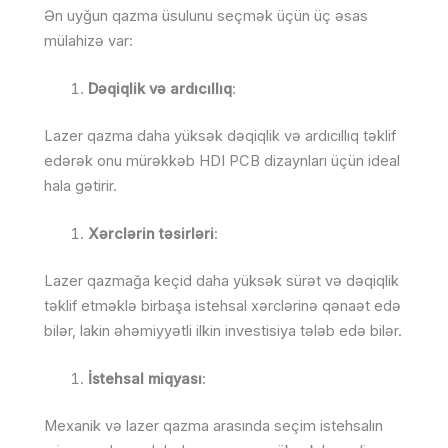
Ən uyğun qazma üsulunu seçmək üçün üç əsas
mülahizə var:
Dəqiqlik və ardıcıllıq
:
Lazer qazma daha yüksək dəqiqlik və ardıcıllıq təklif
edərək onu mürəkkəb HDI PCB dizaynları üçün ideal
hala gətirir.
Xərclərin təsirləri
:
Lazer qazmağa keçid daha yüksək sürət və dəqiqlik
təklif etməklə birbaşa istehsal xərclərinə qənaət edə
bilər, lakin əhəmiyyətli ilkin investisiya tələb edə bilər.
İstehsal miqyası
:
Mexanik və lazer qazma arasında seçim istehsalın