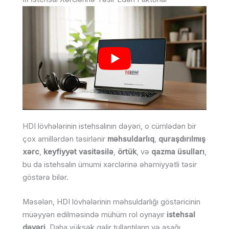
HDI lövhələrinin istehsalının dəyəri, o cümlədən bir
çox amillərdən təsirlənir
məhsuldarlıq
,
quraşdırılmış
xərc
,
keyfiyyət vasitəsilə
,
örtük
, və
qazma üsulları
,
bu da istehsalın ümumi xərclərinə əhəmiyyətli təsir
göstərə bilər.
Məsələn, HDI lövhələrinin məhsuldarlığı göstəricinin
müəyyən edilməsində mühüm rol oynayır
istehsal
dəyəri
. Daha yüksək gəlir tullantıların və aşağı