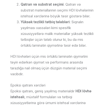
Qatran və substrat seçimi
: Qatran və
substrat materiallarının seçimi HDI lövhələrinin
istehsal xərclərinə böyük təsir göstərə bilər.
Yüksək tezlikli tətbiq tələbləri
: Siqnalın
yayılması xassələri kimi spesifik
xüsusiyyətlərə malik materiallar yüksək tezlikli
tətbiqlər üçün tələb olunur ki, bu da mis
örtüklü laminatın qiymətinə təsir edə bilər.
HDI lövhələri üçün mis örtüklü laminatın qiymətini
təyin edərkən qiymət və performans arasında
tarazlığa nail olmaq üçün düzgün material seçimi
vacibdir.
Epoksi qatranı xərcləri
Epoksi qatranı, geniş yayılmış materialdır
HDI lövhə
istehsalı
, müxtəlif formulaları və tətbiqi
xüsusiyyətlərinə görə ümumi istehsal xərclərinə