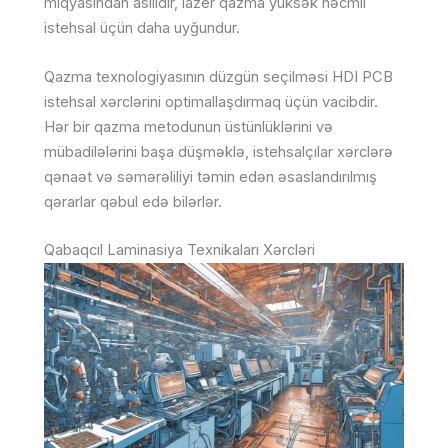
miqyasından asılıdır, lazer qazma yüksək həcmli
istehsal üçün daha uyğundur.
Qazma texnologiyasının düzgün seçilməsi HDI PCB
istehsal xərclərini optimallaşdırmaq üçün vacibdir.
Hər bir qazma metodunun üstünlüklərini və
mübadilələrini başa düşməklə, istehsalçılar xərclərə
qənaət və səmərəliliyi təmin edən əsaslandırılmış
qərarlar qəbul edə bilərlər.
Qabaqcıl Laminasiya Texnikaları Xərcləri