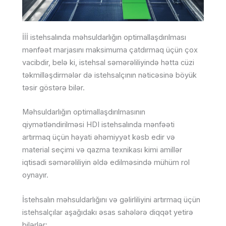
İİİ istehsalında məhsuldarlığın optimallaşdırılması
mənfəət marjasını maksimuma çatdırmaq üçün çox
vacibdir, belə ki, istehsal səmərəliliyində hətta cüzi
təkmilləşdirmələr də istehsalçının nəticəsinə böyük
təsir göstərə bilər.
Məhsuldarlığın optimallaşdırılmasının
qiymətləndirilməsi HDI istehsalında mənfəəti
artırmaq üçün həyati əhəmiyyət kəsb edir və
material seçimi və qazma texnikası kimi amillər
iqtisadi səmərəliliyin əldə edilməsində mühüm rol
oynayır.
İstehsalın məhsuldarlığını və gəlirliliyini artırmaq üçün
istehsalçılar aşağıdakı əsas sahələrə diqqət yetirə
bilərlər: