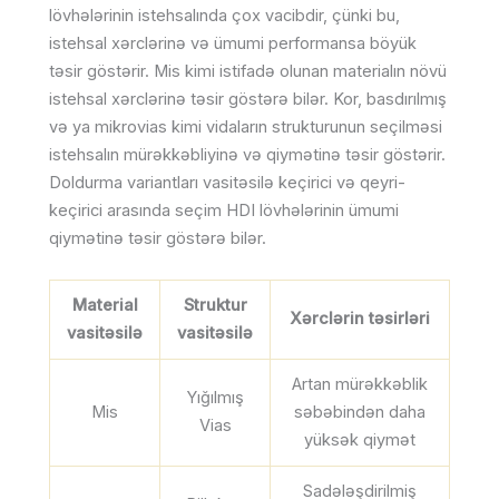
lövhələrinin istehsalında çox vacibdir, çünki bu,
istehsal xərclərinə və ümumi performansa böyük
təsir göstərir. Mis kimi istifadə olunan materialın növü
istehsal xərclərinə təsir göstərə bilər. Kor, basdırılmış
və ya mikrovias kimi vidaların strukturunun seçilməsi
istehsalın mürəkkəbliyinə və qiymətinə təsir göstərir.
Doldurma variantları vasitəsilə keçirici və qeyri-
keçirici arasında seçim HDI lövhələrinin ümumi
qiymətinə təsir göstərə bilər.
Material
Struktur
Xərclərin təsirləri
vasitəsilə
vasitəsilə
Artan mürəkkəblik
Yığılmış
Mis
səbəbindən daha
Vias
yüksək qiymət
Sadələşdirilmiş