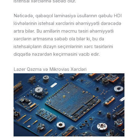
istehsal xərclərinə səbəb olur.
Nəticədə, qabaqcıl laminasiya üsullarının qəbulu HDI
lövhələrinin istehsal xərclərini əhəmiyyətli dərəcədə
artıra bilər. Bu amillərin məcmu təsiri əhəmiyyətli
xərclərin artmasına səbəb ola bilər ki, bu da
istehsalçıların dizayn seçimlərinin xərc təsirlərini
diqqətlə nəzərdən keçirməsini vacib edir.
Lazer Qazma və Mikrovias Xərcləri