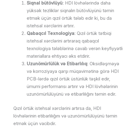
Siqnal bütövlüyü
: HDI lövhələrində daha
yüksək tezliklər siqnalın bütövlüyünü təmin
etmək üçün qızıl örtük tələb edir ki, bu da
istehsal xərclərini artırır.
Qabaqcıl Texnologiya
: Qızıl örtük tətbiqi
istehsal xərclərini artıraraq qabaqcıl
texnologiya tələblərinə cavab verən keyfiyyətli
materiallara ehtiyacı əks etdirir.
Uzunömürlülük və Etibarlılıq
: Oksidləşməyə
və korroziyaya qarşı müqavimətinə görə HDI
PCB-lərdə qızıl örtük üstünlük təşkil edir,
ümumi performansı artırır və HDI lövhələrinin
uzunömürlülüyünü və etibarlılığını təmin edir.
Qızıl örtük istehsal xərclərini artırsa da, HDI
lövhələrinin etibarlılığını və uzunömürlülüyünü təmin
etmək üçün vacibdir.