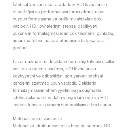
İstehsal xərclərini idarə edərkən HDI lövhələrinin
etibarlılığını və performansını təmin etmək üçün
düzgün formalaşma və örtük mülahizələri çox
vacibdir. HDI lövhələrinin istehsal qabiliyyəti
çuxurların formalaşmasından çox təsirlənir, çünki bu,
ümumi xərclərin nəzərə alınmasına birbaşa təsir
göstərir.
Lazer qazma kimi deşiklərin formalaşdırılması üsulları
vasitəsilə optimallaşdırma, HDI lövhələrinin
keyfiyyətini və etibarlılığını qoruyarkən istehsal
xərclərini azaltmaq üçün vacibdir. Deliklərin
formalaşmasının əhəmiyyətini başa düşməklə,
istehsalçılar xərcləri daha yaxşı idarə edə və HDI
lövhə istehsalının ümumi səmərəliliyini artıra bilərlər.
Material seçimi vasitəsilə
Material və struktur vasitəsilə hüququ seçmək HDI