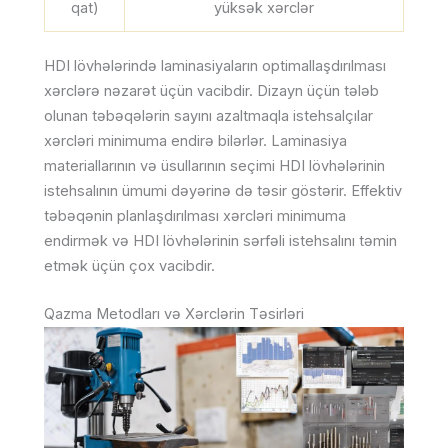
qat)
yüksək xərclər
HDI lövhələrində laminasiyaların optimallaşdırılması
xərclərə nəzarət üçün vacibdir. Dizayn üçün tələb
olunan təbəqələrin sayını azaltmaqla istehsalçılar
xərcləri minimuma endirə bilərlər. Laminasiya
materiallarının və üsullarının seçimi HDI lövhələrinin
istehsalının ümumi dəyərinə də təsir göstərir. Effektiv
təbəqənin planlaşdırılması xərcləri minimuma
endirmək və HDI lövhələrinin sərfəli istehsalını təmin
etmək üçün çox vacibdir.
Qazma Metodları və Xərclərin Təsirləri