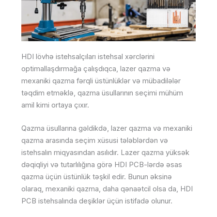
HDI lövhə istehsalçıları istehsal xərclərini
optimallaşdırmağa çalışdıqca, lazer qazma və
mexaniki qazma fərqli üstünlüklər və mübadilələr
təqdim etməklə, qazma üsullarının seçimi mühüm
amil kimi ortaya çıxır.
Qazma üsullarına gəldikdə, lazer qazma və mexaniki
qazma arasında seçim xüsusi tələblərdən və
istehsalın miqyasından asılıdır. Lazer qazma yüksək
dəqiqliyi və tutarlılığına görə HDI PCB-lərdə əsas
qazma üçün üstünlük təşkil edir. Bunun əksinə
olaraq, mexaniki qazma, daha qənaətcil olsa da, HDI
PCB istehsalında deşiklər üçün istifadə olunur.