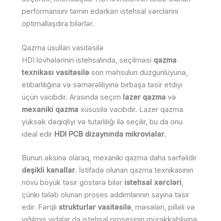
performansını təmin edərkən istehsal xərclərini
optimallaşdıra bilərlər.
Qazma üsulları vasitəsilə
HDI lövhələrinin istehsalında, seçilməsi
qazma
texnikası vasitəsilə
son məhsulun düzgünlüyünə,
etibarlılığına və səmərəliliyinə birbaşa təsir etdiyi
üçün vacibdir. Arasında seçim
lazer qazma
və
mexaniki qazma
xüsusilə vacibdir. Lazer qazma
yüksək dəqiqliyi və tutarlılığı ilə seçilir, bu da onu
ideal edir
HDI PCB dizaynında mikrovialar
.
Bunun əksinə olaraq, mexaniki qazma daha sərfəlidir
deşikli kanallar
. İstifadə olunan qazma texnikasının
növü böyük təsir göstərə bilər
istehsal xərcləri
,
çünki tələb olunan proses addımlarının sayına təsir
edir. Fərqli
strukturlar vasitəsilə
, məsələn, pilləli və
yığılmış vidalar da istehsal prosesinin mürəkkəbliyinə