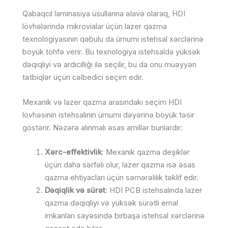
Qabaqcıl laminasiya üsullarına əlavə olaraq, HDI
lövhələrində mikrovialar üçün lazer qazma
texnologiyasının qəbulu da ümumi istehsal xərclərinə
böyük töhfə verir. Bu texnologiya istehsalda yüksək
dəqiqliyi və ardıcıllığı ilə seçilir, bu da onu müəyyən
tətbiqlər üçün cəlbedici seçim edir.
Mexanik və lazer qazma arasındakı seçim HDI
lövhəsinin istehsalının ümumi dəyərinə böyük təsir
göstərir. Nəzərə alınmalı əsas amillər bunlardır:
Xərc-effektivlik
: Mexanik qazma deşiklər
üçün daha sərfəli olur, lazer qazma isə əsas
qazma ehtiyacları üçün səmərəlilik təklif edir.
Dəqiqlik və sürət
: HDI PCB istehsalında lazer
qazma dəqiqliyi və yüksək sürətli emal
imkanları sayəsində birbaşa istehsal xərclərinə