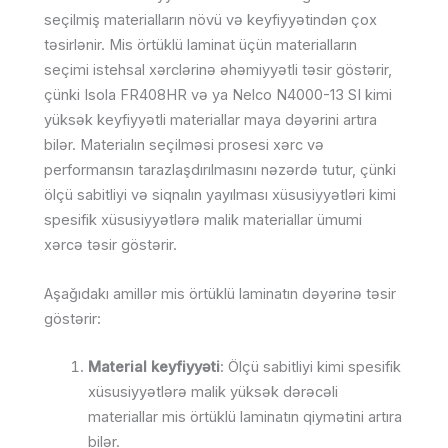
seçilmiş materialların növü və keyfiyyətindən çox
təsirlənir. Mis örtüklü laminat üçün materialların
seçimi istehsal xərclərinə əhəmiyyətli təsir göstərir,
çünki Isola FR408HR və ya Nelco N4000-13 SI kimi
yüksək keyfiyyətli materiallar maya dəyərini artıra
bilər. Materialın seçilməsi prosesi xərc və
performansın tarazlaşdırılmasını nəzərdə tutur, çünki
ölçü sabitliyi və siqnalın yayılması xüsusiyyətləri kimi
spesifik xüsusiyyətlərə malik materiallar ümumi
xərcə təsir göstərir.
Aşağıdakı amillər mis örtüklü laminatın dəyərinə təsir
göstərir:
Material keyfiyyəti
: Ölçü sabitliyi kimi spesifik
xüsusiyyətlərə malik yüksək dərəcəli
materiallar mis örtüklü laminatın qiymətini artıra
bilər.