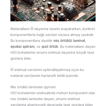
Materialların İİİ dəyərinə təsirini araşdırarkən, konkret
komponentlərlə bağlı xərcləri nəzərə almaq vacibdir.
Bu komponentlərə daxildir
mis örtüklü laminat
,
epoksi qatranı
, və
qızıl örtük
. Bu materialların dəyəri
HDI lövhələrinin ümumi istehsal dəyərinə böyük təsir
göstərə bilər.
İİİ istehsal xərclərini optimallaşdırmaq üçün bu
material xərclərinin hərtərəfli təhlili lazımdır.
Mis örtüklü laminatın qiyməti
HDI lövhələrinin istehsalında mühüm komponent olan
mis örtüklü laminatın dəyəri, ümumi istehsal
xərclərinə əhəmiyyətli dərəcədə təsir göstərə bilən