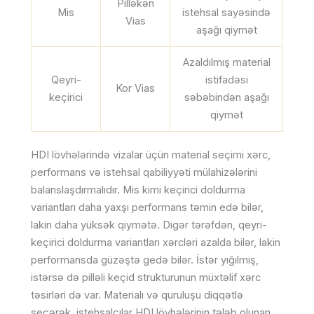
Pilləkən
Mis
istehsal sayəsində
Vias
aşağı qiymət
Azaldılmış material
Qeyri-
istifadəsi
Kor Vias
keçirici
səbəbindən aşağı
qiymət
HDI lövhələrində vizalar üçün material seçimi xərc,
performans və istehsal qabiliyyəti mülahizələrini
balanslaşdırmalıdır. Mis kimi keçirici doldurma
variantları daha yaxşı performans təmin edə bilər,
lakin daha yüksək qiymətə. Digər tərəfdən, qeyri-
keçirici doldurma variantları xərcləri azalda bilər, lakin
performansda güzəştə gedə bilər. İstər yığılmış,
istərsə də pilləli keçid strukturunun müxtəlif xərc
təsirləri də var. Materialı və quruluşu diqqətlə
seçərək, istehsalçılar HDI lövhələrinin tələb olunan