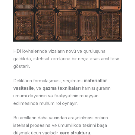
HDI lövhələrində vizaların növü və quruluşuna
gəldikdə, istehsal xərclərinə bir neçə əsas amil təsir
göstərir.
Deliklərin formalaşması, seçilməsi
materiallar
vasitəsilə
, və
qazma texnikaları
hamısı şuranın
ümumi dəyərinin və fəaliyyətinin müəyyən
edilməsində mühüm rol oynayır.
Bu amillərin daha yaxından araşdırılması onların
istehsal prosesinə və ümumilikdə təsirini başa
düşmək üçün vacibdir
xərc strukturu
.