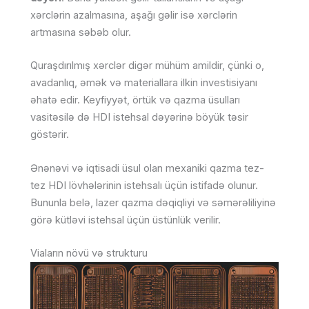
xərclərin azalmasına, aşağı gəlir isə xərclərin
artmasına səbəb olur.
Quraşdırılmış xərclər digər mühüm amildir, çünki o,
avadanlıq, əmək və materiallara ilkin investisiyanı
əhatə edir. Keyfiyyət, örtük və qazma üsulları
vasitəsilə də HDI istehsal dəyərinə böyük təsir
göstərir.
Ənənəvi və iqtisadi üsul olan mexaniki qazma tez-
tez HDI lövhələrinin istehsalı üçün istifadə olunur.
Bununla belə, lazer qazma dəqiqliyi və səmərəliliyinə
görə kütləvi istehsal üçün üstünlük verilir.
Viaların növü və strukturu