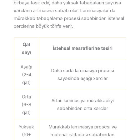
birbaşa təsir edir, daha yüksək təbəqələrin sayı isə
xərclərin artmasına səbəb olur. Laminasiyalar da
mürəkkəb təbəqələmə prosesi səbəbindən istehsal
xərclərinə böyük töhfə verir.
Qat
İstehsal məsrəflərinə təsiri
sayı
Aşağı
Daha sadə laminasiya prosesi
(2-4
sayəsində aşağı xərclər
qat)
Orta
Artan laminasiya mürəkkəbliyi
(6-8
səbəbindən orta xərclər
qat)
Yüksək
Mürəkkəb laminasiya prosesi və
(10+
material istifadəsi səbəbindən