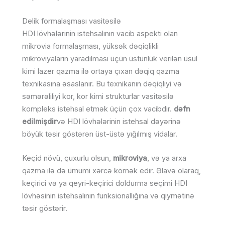
Delik formalaşması vasitəsilə
HDI lövhələrinin istehsalının vacib aspekti olan
mikrovia formalaşması, yüksək dəqiqlikli
mikroviyaların yaradılması üçün üstünlük verilən üsul
kimi lazer qazma ilə ortaya çıxan dəqiq qazma
texnikasına əsaslanır. Bu texnikanın dəqiqliyi və
səmərəliliyi kor, kor kimi strukturlar vasitəsilə
kompleks istehsal etmək üçün çox vacibdir.
dəfn
edilmişdir
və HDI lövhələrinin istehsal dəyərinə
böyük təsir göstərən üst-üstə yığılmış vidalar.
Keçid növü, çuxurlu olsun,
mikroviya
, və ya arxa
qazma ilə də ümumi xərcə kömək edir. Əlavə olaraq,
keçirici və ya qeyri-keçirici doldurma seçimi HDI
lövhəsinin istehsalının funksionallığına və qiymətinə
təsir göstərir.