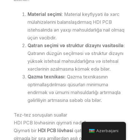
Material seçimi
: Material keyfiyyəti ilə xərc
mülahizələrini balanslaşdırmaq HDI PCB
istehsalında ən yaxşı məhsuldarlığa nail olmaq
üçün vacibdir.
Qatran seçimi və struktur dizaynı vasitəsilə
:
Qatranın düzgün seçilməsi və struktur dizaynı
yüksək istehsal məhsuldarlığına və istehsal
xərclərinin azalmasına kömək edə bilər.
Qazma texnikası
: Qazma texnikasının
optimallaşdırılması qüsurları minimuma
endirmək və ümumi məhsuldarlığı artırmaqla
gəlirliliyin artmasına səbəb ola bilər.
Tez-tez soruşulan suallar
HDI PCB lövhəsinin qiyməti nədir?
Qiyməti bir
HDI PCB lövhəsi
qatların sayı da daxil
Azerbaijani
olmaqla bir sıra amillərdən asılı olaraq dəyişir,