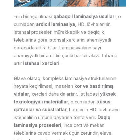
-nin birləşdirilməsi
qabaqcıl laminasiya üsulları
, o
cümlədən
ardıcıl laminasiya
, HDI lövhələrinin
istehsal prosesləri mürəkkəblik və dəqiqlik
tələblərinə görə istehsal xərclərini əhəmiyyətli
dərəcədə artıra bilər. Laminasiyaların sayı
əhəmiyyətli bir amildir, çünki hər bir əlavə təbəqə
artır
istehsal xərcləri
.
Əlavə olaraq, kompleks laminasiya strukturlarının
həyata keçirilməsi, məsələn
kor və basdırılmış
vidalar
, xərcləri daha da artırır. İstifadəsi
yüksək
texnologiyalı materiallar
, o cümlədən
xüsusi
qatranlar və substratlar
, həmçinin HDI lövhəsinin
istehsalının ümumi dəyərinə töhfə verir.
Dəqiq
laminasiya prosesləri
, incə xətt və məkan
tələblərinə cavab vermək üçün zəruridir, əlavə