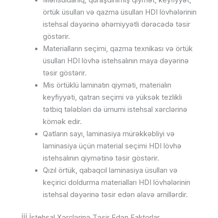
Məhsuldarlıq, quraşdırılmış qiymət, keyfiyyət,
örtük üsulları və qazma üsulları HDI lövhələrinin
istehsal dəyərinə əhəmiyyətli dərəcədə təsir
göstərir.
Materialların seçimi, qazma texnikası və örtük
üsulları HDI lövhə istehsalının maya dəyərinə
təsir göstərir.
Mis örtüklü laminatın qiyməti, materialın
keyfiyyəti, qatran seçimi və yüksək tezlikli
tətbiq tələbləri də ümumi istehsal xərclərinə
kömək edir.
Qatların sayı, laminasiya mürəkkəbliyi və
laminasiya üçün material seçimi HDI lövhə
istehsalının qiymətinə təsir göstərir.
Qızıl örtük, qabaqcıl laminasiya üsulları və
keçirici doldurma materialları HDI lövhələrinin
istehsal dəyərinə təsir edən əlavə amillərdir.
İİİ İstehsal Xərclərinə Təsir Edən Faktorlar