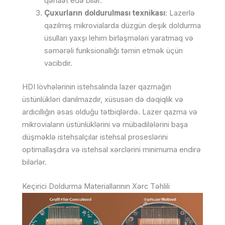
qənaət edə bilər.
Çuxurların doldurulması texnikası
: Lazerlə
qazılmış mikrovialarda düzgün deşik doldurma
üsulları yaxşı lehim birləşmələri yaratmaq və
səmərəli funksionallığı təmin etmək üçün
vacibdir.
HDI lövhələrinin istehsalında lazer qazmağın
üstünlükləri danılmazdır, xüsusən də dəqiqlik və
ardıcıllığın əsas olduğu tətbiqlərdə. Lazer qazma və
mikroviaların üstünlüklərini və mübadilələrini başa
düşməklə istehsalçılar istehsal proseslərini
optimallaşdıra və istehsal xərclərini minimuma endirə
bilərlər.
Keçirici Doldurma Materiallarının Xərc Təhlili