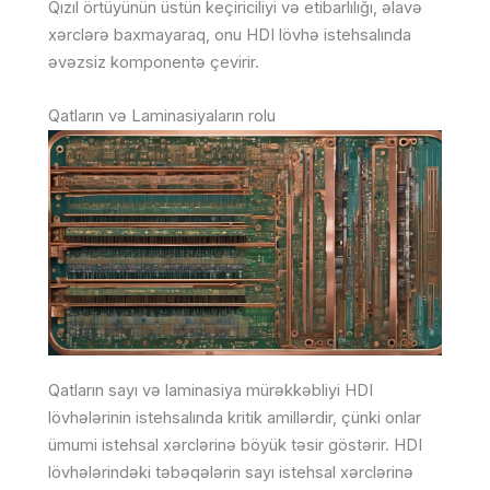
Qızıl örtüyünün üstün keçiriciliyi və etibarlılığı, əlavə
xərclərə baxmayaraq, onu HDI lövhə istehsalında
əvəzsiz komponentə çevirir.
Qatların və Laminasiyaların rolu
Qatların sayı və laminasiya mürəkkəbliyi HDI
lövhələrinin istehsalında kritik amillərdir, çünki onlar
ümumi istehsal xərclərinə böyük təsir göstərir. HDI
lövhələrindəki təbəqələrin sayı istehsal xərclərinə