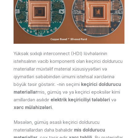
Yüksək sıxlıqlı interconnect (HDI) lövhələrinin
istehsalının vacib komponenti olan keçirici doldurucu
materiallar müxtəlif material xüsusiyyətləri və
qiymətləri səbəbindən ümumi istehsal xərclərinə
böyük təsir göstərir. -nin seçimi
keçirici doldurucu
materiallar
mis, gümüş və ya keçirici epoksilər kimi
amillərdən asılıdır
elektrik keçiriciliyi tələbləri
və
xərc mülahizələri
.
Məsələn, gümüş əsaslı keçirici doldurucu
materiallardan daha bahalıdır
mis doldurucu
materiallar
, çox təsir edir
xərc təhlili
. Bu materiallar