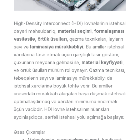
High-Density Interconnect (HDI) lövhələrinin istehsal
dəyəri məhsuldarlıq,
material seçimi
,
formalaşması
vasitəsilə
,
örtük üsulları
, qazma texnikaları, layların
sayı və
laminasiya mürəkkəbliyi
. Bu amillər istehsal
xərclərinə təsir etmək üçün qarşılıqlı təsir göstərir,
çuxurların meydana gəlməsi ilə,
material keyfiyyəti
,
və örtük üsulları mühüm rol oynayır. Qazma texnikası,
təbəqələrin sayı və laminasiya mürəkkəbliyi də
istehsal xərclərinə böyük töhfə verir. Bu amillər
arasındakı mürəkkəb əlaqələri başa düşmək istehsalı
optimallaşdırmaq və xərcləri minimuma endirmək
üçün vacibdir. HDI lövhə istehsalının nüansları
aydınlaşdıqca, sərfəli istehsal yolu açılmağa başlayır.
Əsas Çıxarışlar