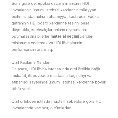
Buna görə də, epoksi qatranının seçimi HDI
lövhələrinin ümumi istehsal xərclərinin müəyyən
edilməsində mühüm əhəmiyyət kəsb edir. Epoksi
qatranının HDI board xərclərinə təsirini başa
düşməklə, istehsalçılar onların qiymətlərini
optimallaşdıra bilərlər
material seçimi
xərcləri
minimuma endirmək və HDI lövhələrinin
performansını artırmaq.
Qızıl Kaplama Xərcləri
Ən əsası, HDI lövhə istehsalında qızıl örtüklə bağlı
mükafat, ilk növbədə müstəsna keçiriciliyi və
etibarlılığı sayəsində ümumi istehsal xərclərinə böyük
töhfə verir.
Qızıl örtükdən istifadə müxtəlif səbəblərə görə HDI
lövhələrində vacibdir, o cümlədən: