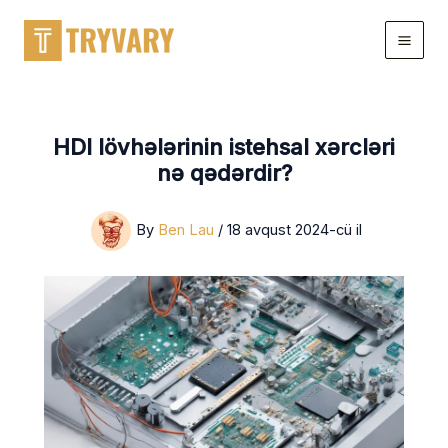
Məzmuna
keçin
HDI lövhələrinin istehsal xərcləri
nə qədərdir?
By
Ben Lau
/
18 avqust 2024-cü il