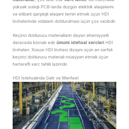
yüksək sıxlıqlı PCB-lərdə düzgün elektrik əlaqələrini
və etibarlı qarşılıqlı əlaqəni təmin etmək üçün HDI
lövhələrində vidaların doldurulması üçün çox vacibdir.
Keçirici doldurucu materialların dəyəri əhəmiyyətli
dərəcədə kömək edir
ümumi istehsal xərcləri
HDI
lövhələri. Xüsusi HDI lövhəsi dizaynı üçün ən sərfəli
keçirici doldurucu materialı müəyyən etmək üçün
hərtərəfli xərc təhlili lazımdır.
HDI İstehsalında Gəlir və Mənfəət