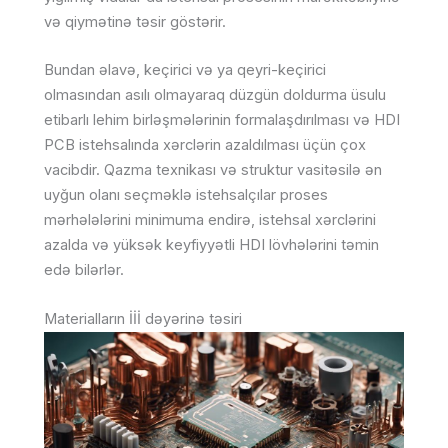
və qiymətinə təsir göstərir.
Bundan əlavə, keçirici və ya qeyri-keçirici
olmasından asılı olmayaraq düzgün doldurma üsulu
etibarlı lehim birləşmələrinin formalaşdırılması və HDI
PCB istehsalında xərclərin azaldılması üçün çox
vacibdir. Qazma texnikası və struktur vasitəsilə ən
uyğun olanı seçməklə istehsalçılar proses
mərhələlərini minimuma endirə, istehsal xərclərini
azalda və yüksək keyfiyyətli HDI lövhələrini təmin
edə bilərlər.
Materialların İİİ dəyərinə təsiri