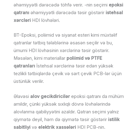
əhəmiyyətli dərəcədə töhfə verir. -nin seçimi
epoksi
qatranı
əhəmiyyətli dərəcədə təsir göstərir
istehsal
xərcləri
HDI lövhələri.
BT-Epoksi, poliimid və siyanat esteri kimi müxtəlif
qatranlar tətbiq tələblərinə əsasən seçilir və bu,
ümumi HDI lövhəsinin xərclərinə təsir göstərir.
Məsələn, kimi materiallar
poliimid və PTFE
qatranları
İstehsal xərclərinə təsir edən yüksək
tezlikli tətbiqlərdə çevik və sərt çevik PCB-lər üçün
üstünlük verilir.
Əlavəsi
alov gecikdiricilər
epoksi qatranı da mühüm
amildir, çünki yüksək sıxlıqlı dövrə lövhələrində
alovlanma qabiliyyətini azaldır. Qatran seçimi yalnız
qiymətə deyil, həm də qiymətə təsir göstərir
istilik
sabitliyi
və
elektrik xassələri
HDI PCB-nin.