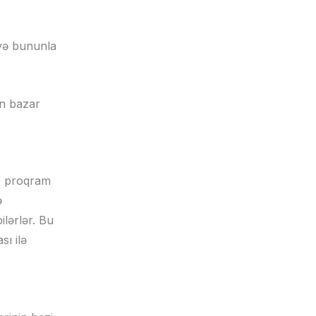
 və bununla
n bazar
ar proqram
ə
ilərlər. Bu
sı ilə