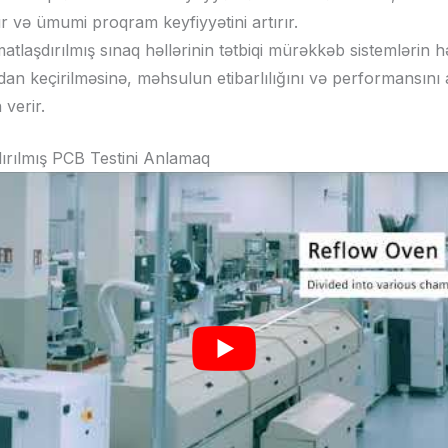
ır və ümumi proqram keyfiyyətini artırır.
atlaşdırılmış sınaq həllərinin tətbiqi mürəkkəb sistemlərin hə
dan keçirilməsinə, məhsulun etibarlılığını və performansını
 verir.
ırılmış PCB Testini Anlamaq