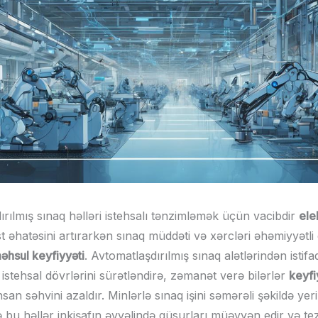
rılmış sınaq həlləri istehsalı tənzimləmək üçün vacibdir
ele
st əhatəsini artırarkən sınaq müddəti və xərcləri əhəmiyyətl
əhsul keyfiyyəti
. Avtomatlaşdırılmış sınaq alətlərindən istif
r istehsal dövrlərini sürətləndirə, zəmanət verə bilərlər
keyfi
nsan səhvini azaldır. Minlərlə sınaq işini səmərəli şəkildə ye
ilə bu həllər inkişafın əvvəlində qüsurları müəyyən edir və tez