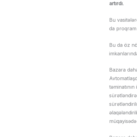
artırdı
.
Bu vasitələr
da proqram t
Bu da öz nö
imkanlarınd
Bazara daha
Avtomatlaşdı
təminatının
sürətləndirə
sürətləndiri
əlaqələndiril
müqayisədə 