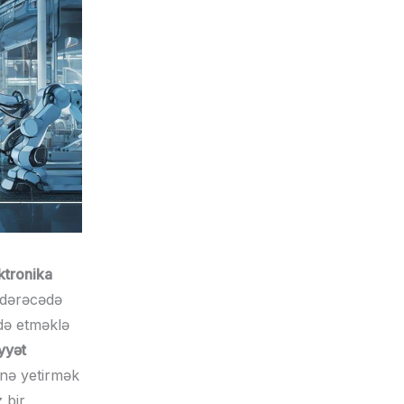
ktronika
i dərəcədə
adə etməklə
yyət
rinə yetirmək
 bir