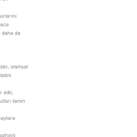
urlarını
Necə
i daha da
dır, istehsal
ətini
 edir,
lları təmin
səylərə
səhvini