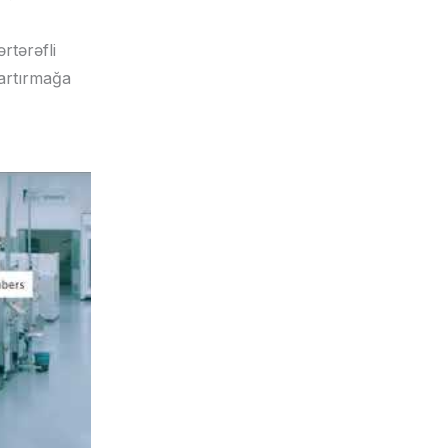
rtərəfli
 artırmağa