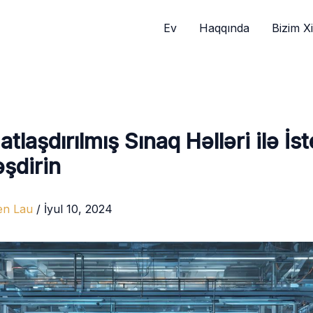
Ev
Haqqında
Bizim X
tlaşdırılmış Sınaq Həlləri ilə İst
şdirin
en Lau
/
İyul 10, 2024