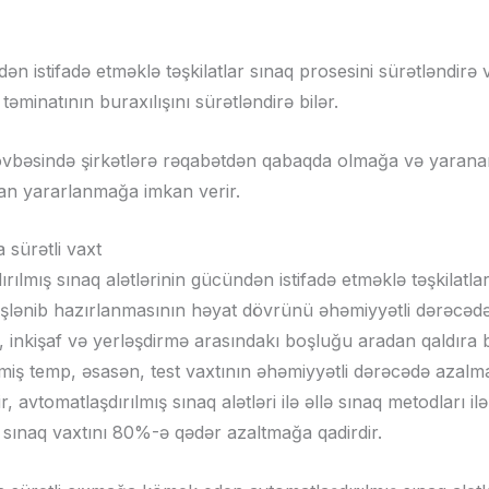
dən istifadə etməklə təşkilatlar sınaq prosesini sürətləndirə
əminatının buraxılışını sürətləndirə bilər.
vbəsində şirkətlərə rəqabətdən qabaqda olmağa və yarana
an yararlanmağa imkan verir.
 sürətli vaxt
rılmış sınaq alətlərinin gücündən istifadə etməklə təşkilatl
 işlənib hazırlanmasının həyat dövrünü əhəmiyyətli dərəcəd
, inkişaf və yerləşdirmə arasındakı boşluğu aradan qaldıra b
lmiş temp, əsasən, test vaxtının əhəmiyyətli dərəcədə azalma
ir, avtomatlaşdırılmış sınaq alətləri ilə əllə sınaq metodları ilə
sınaq vaxtını 80%-ə qədər azaltmağa qadirdir.