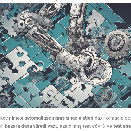
keçirilməsi
avtomatlaşdırılmış sınaq alətləri
daxil olmaqla ço
rir
bazara daha sürətli vaxt
, azaldılmış test dövrü və
test əha