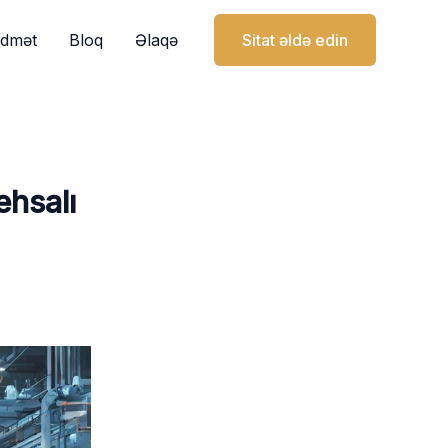
idmət
Bloq
Əlaqə
Sitat əldə edin
ehsalı