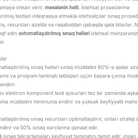
əməyə imkan verir.
məsələnin həlli
. İstehsal proseslərinə
rılmış testləri inteqrasiya etməklə istehsalçılar sınaq prosed
ra, resursları azalda və rəqabətdən qabaqda qala bilərlər. 
əşf edin
avtomatlaşdırılmış sınaq həlləri
istehsal mənzərəniz
ər.
şlar
atlaşdırılmış sınaq həlləri sınaq müddətini 80%-ə qədər azal
ərini və proqram təminatı tətbiqləri üçün bazara çıxma müdd
əndirir.
tiv elektron komponent testi qüsurları tez bir zamanda aşkar
ma müddətini minimuma endirir və yüksək keyfiyyətli məhsu
tlaşdırılmış sınaq resursları optimallaşdırır, onları strateji 
ndirir və 50% sınaq xərclərinə qənaət edir.
li sınaq təkrarlamaları keyfiyyət təminatını təmin edir, insan 