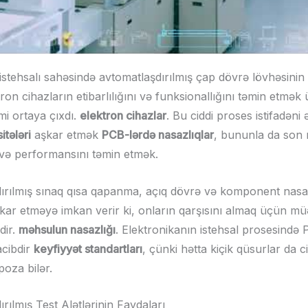
 istehsalı sahəsində avtomatlaşdırılmış çap dövrə lövhəsinin
tron cihazların etibarlılığını və funksionallığını təmin etmək
mi ortaya çıxdı.
elektron cihazlar
. Bu ciddi proses istifadəni 
tələri
aşkar etmək
PCB-lərdə nasazlıqlar
, bununla da son
i və performansını təmin etmək.
ırılmış sınaq qısa qapanma, açıq dövrə və komponent nasazl
şkar etməyə imkan verir ki, onların qarşısını almaq üçün m
dir.
məhsulun nasazlığı
. Elektronikanın istehsal prosesində P
cibdir
keyfiyyət standartları
, çünki hətta kiçik qüsurlar da c
poza bilər.
rılmış Test Alətlərinin Faydaları