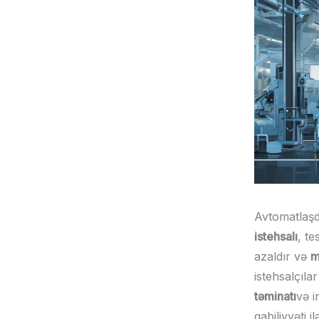
Avtomatlaşdı
istehsalı
, te
azaldır və
m
istehsalçıla
təminatı
və i
qabiliyyəti 