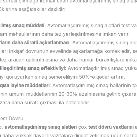
 sürətli çıxmağa kömək edən avtomatlaşdırılmış sınaq alətlə
klərinə aşağıdakılar daxildir:
ılmış sınaq müddəti
: Avtomatlaşdırılmış sınaq alətləri test va
am məhsullarının daha tez yerləşdirilməsinə imkan verir.
ların daha sürətli aşkarlanması
: Avtomatlaşdırılmış sınaq alət
ları inkişaf dövrünün əvvəlində aşkarlamağa kömək edir, s
tez aradan qaldırılmasına və daha hamar buraxılışlara imkan
ləşdirilmiş sınaq effektivliyi
: Avtomatlaşdırılmış sınaq yüks
liyi qoruyarkən sınaq səmərəliliyini 50%-ə qədər artırır.
qısa layihə müddətləri
: Avtomatlaşdırılmış sınaq həllərinin tə
ənin ümumi müddətlərinin 20-30% azalmasına gətirib çıxara b
zara daha sürətli çıxması ilə nəticələnir.
Test Dövrü
q,
avtomatlaşdırılmış sınaq alətləri
çox
test dövrü vaxtlarını 
 daha yüksək dəyərli vəzifələrə diqqət yetirmək üçün sərbə