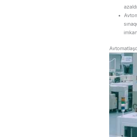
azald
Avtom
sınaq
imkan
Avtomatlaşd