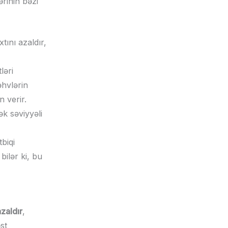
rinin bəzi
xtını azaldır,
ləri
əhvlərin
 verir.
ək səviyyəli
tbiqi
ilər ki, bu
azaldır
,
st