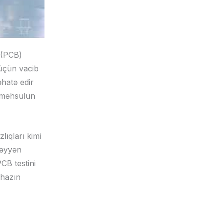
 (PCB)
 üçün vacib
əhatə edir
 məhsulun
ıqları kimi
üəyyən
CB testini
ihazın