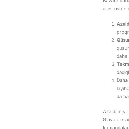
Bazara daha
əsas üstünlü
Azald
proqr
Qüsur
qüsur
daha 
Təkmil
dəqiq
Daha 
layih
da ba
Azaldılmış 
Əlavə olara
komandaları