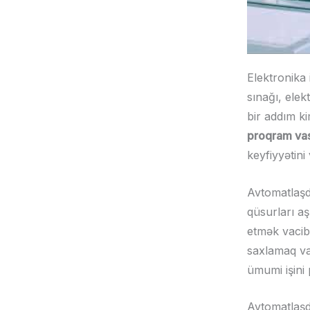
Elektronika
sınağı, elek
bir addım ki
proqram vasi
keyfiyyətin
Avtomatlaşd
qüsurları a
etmək vacib
saxlamaq va
ümumi işini 
Avtomatlaşdı